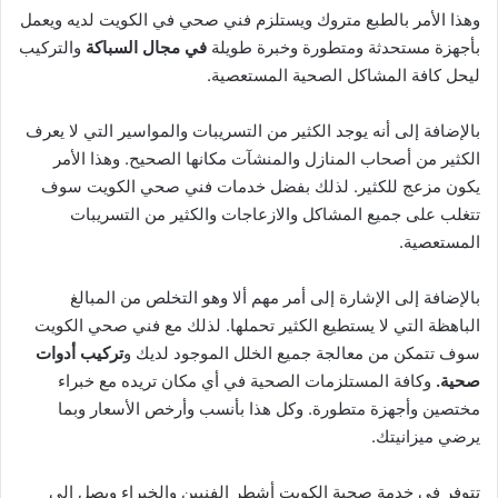
وهذا الأمر بالطبع متروك ويستلزم فني صحي في الكويت لديه ويعمل
بأجهزة مستحدثة ومتطورة وخبرة طويلة
في مجال السباكة
والتركيب
ليحل كافة المشاكل الصحية المستعصية.
بالإضافة إلى أنه يوجد الكثير من التسريبات والمواسير التي لا يعرف
الكثير من أصحاب المنازل والمنشآت مكانها الصحيح. وهذا الأمر
يكون مزعج للكثير. لذلك بفضل خدمات فني صحي الكويت سوف
تتغلب على جميع المشاكل والازعاجات والكثير من التسريبات
المستعصية.
بالإضافة إلى الإشارة إلى أمر مهم ألا وهو التخلص من المبالغ
الباهظة التي لا يستطيع الكثير تحملها. لذلك مع فني صحي الكويت
سوف تتمكن من معالجة جميع الخلل الموجود لديك و
تركيب أدوات
صحية.
وكافة المستلزمات الصحية في أي مكان تريده مع خبراء
مختصين وأجهزة متطورة. وكل هذا بأنسب وأرخص الأسعار وبما
يرضي ميزانيتك.
تتوفر في خدمة صحية الكويت أشطر الفنيين والخبراء ويصل الى