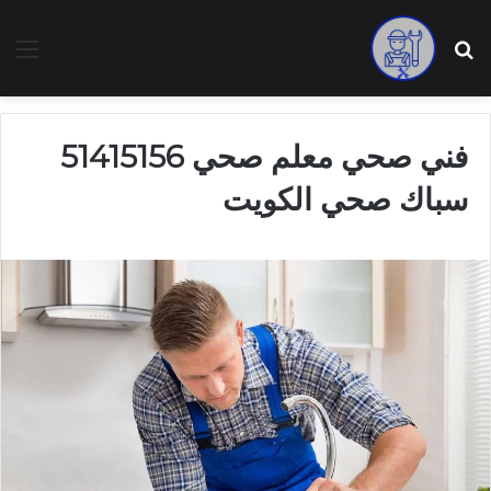
بحث عن
الق
فني صحي معلم صحي 51415156
سباك صحي الكويت