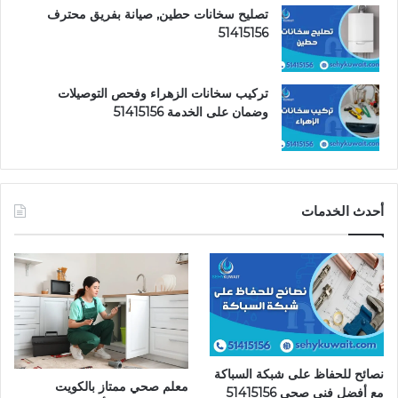
تصليح سخانات حطين, صيانة بفريق محترف
51415156
تركيب سخانات الزهراء وفحص التوصيلات
وضمان على الخدمة 51415156
أحدث الخدمات
نصائح للحفاظ على شبكة السباكة
معلم صحي ممتاز بالكويت
مع أفضل فني صحي 51415156