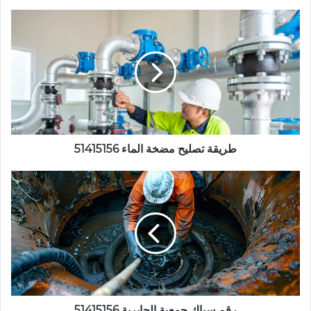
طريقة
تصليح
مضخة
الماء
51415156
طريقة تصليح مضخة الماء 51415156
رقم
سباك
جمعية
الجابرية
51415156
رقم سباك جمعية الجابرية 51415156