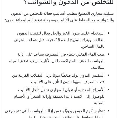
للتخلص من الدهون والشوائب؟
تسليك مجاري المطبخ يتطلب أساليب فعالة للتخلص من الدهون
والشوائب، مع الحفاظ على الأنابيب وسهولة تدفق المياه دائمًا وهي:
استخدام خليط صودا الخبز والخل فعال لتفتيت الدهون
العالقة، ويترك المزيج لمدة 15 دقيقة قبل شطف الحوض
بالماء الساخن.
صب الماء المغلي ببطء في المصرف يساعد على إذابة
الرواسب الدهنية المتراكمة داخل الأنابيب ويعيد تدفق المياه
بسلاسة.
المكبس اليدوي يولد ضغطًا يدويًا يزيل التكتلات القريبة من
فتحة الصرف بسهولة دون التأثير على الأنابيب.
الأسياخ المعدنية أو ثعبان المجاري تدخل داخل الأنابيب
للوصول إلى الانسدادات العميقة وإزالة الشعر أو الأجسام
الصلبة.
تنظيف كوع الحوض يدويًا يضمن إزالة الرواسب التي تتجمع في
الزوايا وتحافظ على نظافة المصرف بشكل كامل.