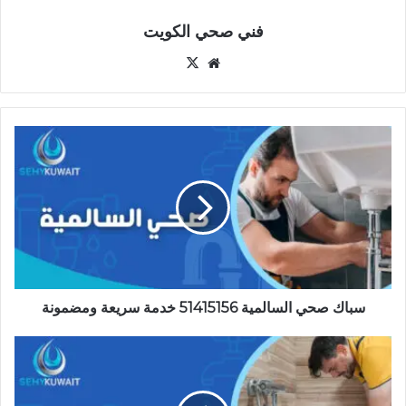
فني صحي الكويت
موقع
‫X
الويب
سباك
صحي
السالمية
51415156
خدمة
سريعة
ومضمونة
سباك صحي السالمية 51415156 خدمة سريعة ومضمونة
فني
صحي
المهبولة
51415156