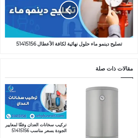
حلول
نهائية
لكافة
الأعطال
51415156
تصليح دينمو ماء حلول نهائية لكافة الأعطال 51415156
مقالات ذات صلة
تركيب سخانات العدان وفقًا لمعايير
الجودة بسعر مناسب 51415156