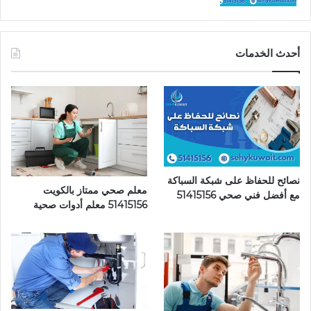
أحدث الخدمات
نصائح للحفاظ على شبكة السباكة
معلم صحي ممتاز بالكويت
مع أفضل فني صحي 51415156
51415156 معلم أدوات صحية