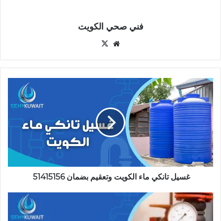
فني صحي الكويت
موقع
‫X
الويب
غسيل
تانكي
ماء
الكويت
وتعقيم
بضمان
51415156
غسيل تانكي ماء الكويت وتعقيم بضمان 51415156
تصليح
دينمو
ماء