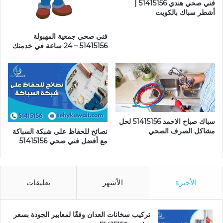
فني صحي هندي 51415156 |
أشطر سباك بالكويت
فني صحي جمعية المهبولة
51415156 – 24 ساعة في خدمتك
سباك صباح الاحمد 51415156 لحل
مشاكل الصرف الصحي
نصائح للحفاظ على شبكة السباكة
مع أفضل فني صحي 51415156
الأخيرة
الأشهر
تعليقات
تركيب سخانات العدان وفقًا لمعايير الجودة بسعر