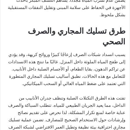
يضمن عدم تسرب المياه مجددًا. يساهم الكشف المبكر بأحدث
الأجهزة في الحفاظ على سلامة المبنى وتقليل النفقات المستقبلية
بشكل ملحوظ.
طرق تسليك المجاري والصرف
الصحي
يسبب انسداد شبكات الصرف إزعاجًا كبيرًا وروائح كريهة، وقد يؤدي
إلى طفح المياه الملوثة داخل المنزل. غالبًا ما تنتج هذه الانسدادات
عن تراكم الدهون، بقايا الطعام، أو الأجسام الصلبة داخل الأنابيب.
للتعامل مع هذه الحالات، نطبق أساليب تسليك المجاري المتطورة
التي تعتمد على ضغط المياه العالي أو السحب الميكانيكي.
تفتت هذه الطرق التكتلات الصلبة وتنظف جدران الأنابيب من
الداخل، مما يعيد الجريان الطبيعي للمياه. تتطلب السباكة والصرف
عناية خاصة لمنع تكرار المشكلة، لذا نحرص على تقديم نصائح
وإرشادات حول الاستخدام الصحيح للمصارف. تضمن عملية تسليك
مجاري احترافية بيئة نظيفة وتطيل العمر الافتراضي لشبكة الصرف