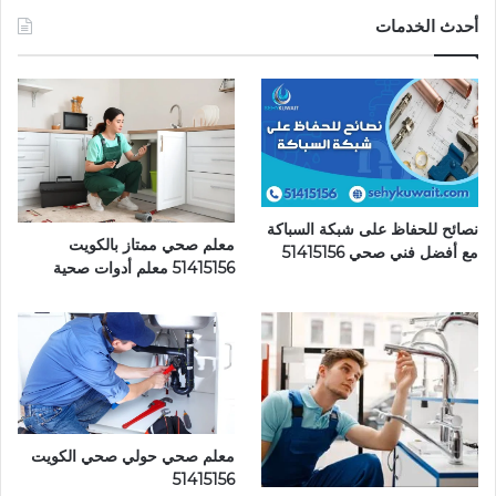
أحدث الخدمات
نصائح للحفاظ على شبكة السباكة
معلم صحي ممتاز بالكويت
مع أفضل فني صحي 51415156
51415156 معلم أدوات صحية
معلم صحي حولي صحي الكويت
51415156