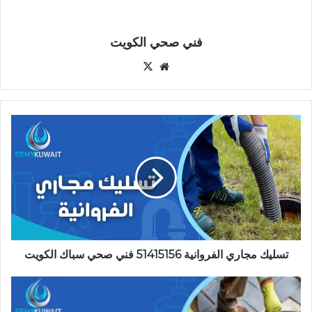
فني صحي الكويت
موقع
‫X
الويب
تسليك
مجاري
الفروانية
51415156
فني
صحي
سباك
الكويت
تسليك مجاري الفروانية 51415156 فني صحي سباك الكويت
تسليك
مجاري
السالمية