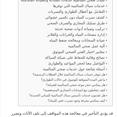
سباك صحي السالمية خدمات السباكة والصيانة المتكاملة
خدمات سباك السالمية التي نوفرها
التعامل مع أعطال الطوارئ والتسربات
كشف تسرب المياه دون تكسير عشوائي
طرق تسليك المجاري والصرف الصحي
تركيب وصيانة أدوات صحية حديثة
إدارة مضخات المياه والخزانات والفلاتر
صيانة السخانات ومعالجة ضغط المياه
آلية عمل صحي السالمية
معايير اختيار الفني الصحي الموثوق
نصائح وقائية للحفاظ على شبكة السباكة
التواصل معنا لحجز المواعيد والطوارئ
أسئلة شائعة حول خدمات صحي السالمية
هل تتوفر خدمات سباك السالمية خلال العطلات الرسمية؟
ما هي المدة المتوقعة للوصول في حالات الطوارئ؟
هل يمكنني حجز موعد صحي السالمية للصيانة؟
كيف تتعاملون مع انسدادات المجاري المستعصية؟
هل تقدمون خدمات تأسيس سباك السالمية للمباني الجديدة؟
كيف يمكنني معرفة وجود تسرب خفي للمياه؟
قد يؤدي التأخير في معالجة هذه المواقف إلى تلف الأثاث وتضرر