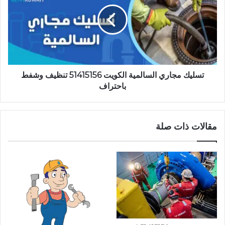
الكويت
51415156
تنظيف
وشفط
باحتراف
تسليك مجاري السالمية الكويت 51415156 تنظيف وشفط
باحتراف
مقالات ذات صلة