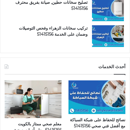
تصليح سخانات حطين, صيانة بفريق محترف
51415156
تركيب سخانات الزهراء وفحص التوصيلات
وضمان على الخدمة 51415156
أحدث الخدمات
نصائح للحفاظ على شبكة السباكة
معلم صحي ممتاز بالكويت
مع أفضل فني صحي 51415156
51415156 معلم أدوات صحية