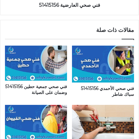
فني صحي العارضية 51415156
مقالات ذات صلة
فني صحي جمعية حطين 51415156
فني صحي الأحمدي 51415156
وضمان على الصيانة
سباك شاطر