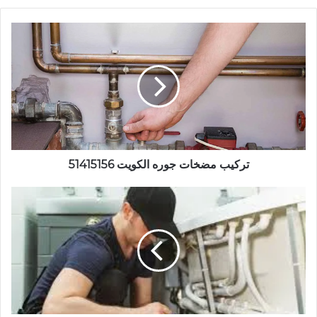
تركيب
مضخات
جوره
الكويت
51415156
تركيب مضخات جوره الكويت 51415156
فني
صحي
العارضية
51415156