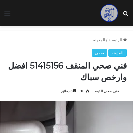
بحث عن
الق
الرئيسية
/
المدونه
المدونه
صحي
فني صحي المنقف 51415156 افضل
وارخص سباك
فني صحي الكويت
10
6 دقائق