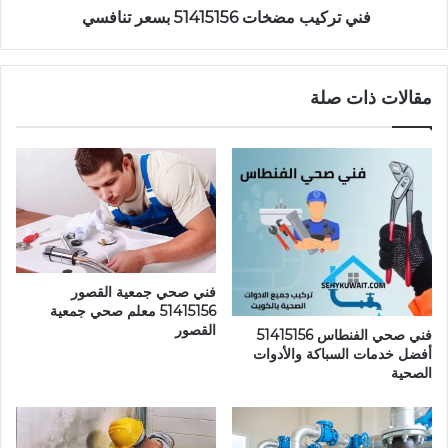
فني تركيب مضخات 51415156 بسعر تنافسي
مقالات ذات صلة
فني صحي جمعية القصور
51415156 معلم صحي جمعية
القصور
فني صحي الفنطاس 51415156
أفضل خدمات السباكة والأدوات
الصحية