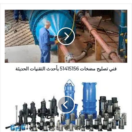
فني
تصليح
مضخات
51415156
بأحدث
التقنيات
الحديثة
فني تصليح مضخات 51415156 بأحدث التقنيات الحديثة
فني
تركيب
مضخات
51415156
بسعر
تنافسي