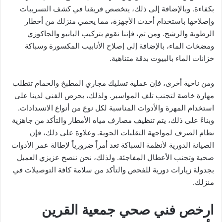
بكفاءة. وبالإضافة إلى ذلك، يتخصص فريقنا في كشف التسريبات
وإصلاحها باستخدام أحدث الأجهزة، مما يحمي منزلك من أخطار
الرطوبة والرشح. ومن ثم، فإننا نقوم بتركيب البانيو والجاكوزي
ومضخات الماء، بالإضافة إلى إصلاح الأنابيب المكسورة وسباكة
خزانات الماء بالبيوت بدقة متناهية.
ومن ناحية أخرى، فإن عملية تسليك مجاري المطبخ والحمام تتطلب
مهارة خاصة لتجنب تلف المواسير. ولذلك، يحرص الفني لدينا على
استخدام المهرة والأدوات المناسبة لكل نوع من أنواع الانسدادات.
وبناءً على ذلك، يتم تنظيف مصارف مياه الأمطار والتأكد من جاهزية
نظام الصرف لمواجهة التقلبات الجوية. وعلاوة على ذلك، فإن
الصيانة الدورية لأنظمة السباكة تعد أمراً ضرورياً لإطالة عمر الأدوات
صحية وتجنب الأعطال المفاجئة. ولذلك، نحن ننصح عزيزي العميل
بجدولة زيارات دورية للفحص والتأكد من سلامة كافة التوصيلات في
منزلك.
ارخص فني صحي جمعية القرين