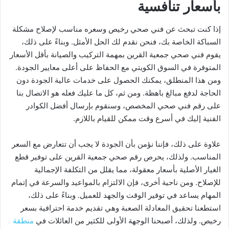
بأسعار تنافسية
إذا كنت تبحث عن فني صحي رخيص وسعره مناسب لإصلاح مشكلة
السباكة الخاصة بك، فنحن نقدم لك الحل الأمثل. وبناءً على ذلك،
يقوم فني صحي جمعية القرين بمهمة التركيب والصيانة بأقل الأسعار
المتوفرة في السوق الكويتي مع الحفاظ على أعلى معايير الجودة.
ومن هذا المنطلق، يمكنك الحصول على خدمات عالية الجودة دون
الحاجة لدفع مبالغ باهظة. ومن ثم، كل ما عليك فعله هو الاتصال بنا
على رقم فني صحي المخصص، وسنقوم بإرسال أفضل الكوادر
الفنية إليك في أسرع وقت ممكن للقيام باللازم.
علاوة على ذلك، فإننا نؤمن بأن الجودة لا يجب أن تتعارض مع السعر
المناسب. ولذلك، يحرص رقم صحي جمعية القرين على توفير قطع
الغيار الأصلية بأسعار معقولة، مما يقلل من التكلفة الإجمالية
للإصلاح. ومن ناحية أخرى، فإن الالتزام بالمواعيد والسرعة في إتمام
المهام يساعد في توفير الوقت والجهد للعميل. وبناءً على ذلك،
استطعنا تحقيق المعادلة الصعبة وهي تقديم خدمة احترافية بسعر
رخيص. ولذلك، أصبحنا الوجهة الأولى للكثير من العائلات في
منطقة