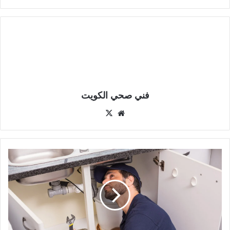
فني صحي الكويت
موقع
‫X
الويب
فني
صحي
جمعية
القصور
51415156
معلم
صحي
القصور