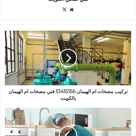
موقع
‫X
الويب
تركيب
مضخات
ام
الهيمان
51415156
فني
مضخات
ام
الهيمان
بالكويت
تركيب مضخات ام الهيمان 51415156 فني مضخات ام الهيمان
بالكويت
فني
صحي
علي
صباح
السالم