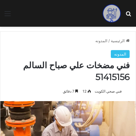
بحث عن
الق
الرئيسية
/
المدونه
المدونه
فني مضخات علي صباح السالم
51415156
فني صحي الكويت
12
7 دقائق