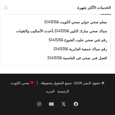
الخدمات الأكثر شهرة
معلم صحي حولي صحي الكويت 51415156
سباك صحي مبارك الكبير 51415156 بأحدث الأساليب والتقنيات
رقم فني صحي جليب الشيوخ 51415156
رقم سباك جمعية الجابرية 51415156
افضل فنى صحى فى العاصمة 51415156
© حقوق النشر 2026، جميع الحقوق محفوظة |
صحي الكويت
الرئيسية
المزيد
فيسبوك
‫X
‫YouTube
انستقرام